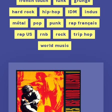
french touch
funk
grunge
hard rock
hip-hop
IDM
indus
métal
pop
punk
rap français
rap US
rnb
rock
trip hop
world music