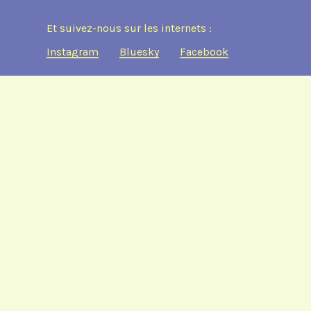
Et suivez-nous sur les internets :
Instagram
Bluesky
Facebook
 · 