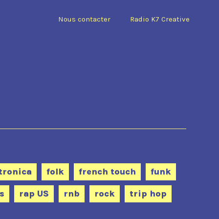
Nous contacter
Radio K7 Creative
tronica
folk
french touch
funk
s
rap US
rnb
rock
trip hop