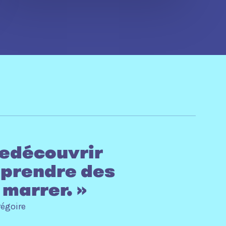
redécouvrir
pprendre des
 marrer. »
régoire