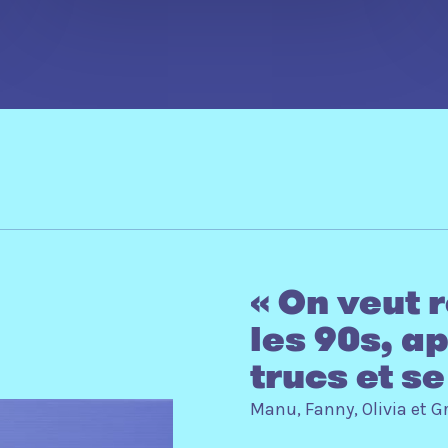
« On veut 
les 90s, a
trucs et se
Manu, Fanny, Olivia et G