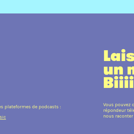
Lai
un 
Biii
Vous pouvez c
es plateformes de podcasts :
répondeur tél
nous raconter
sic