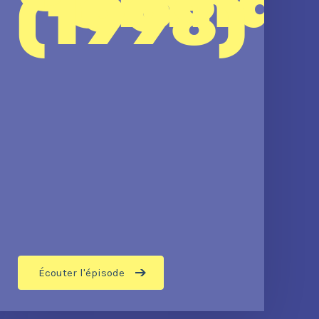
“Clande
(1998)
a
Écouter l'épisode