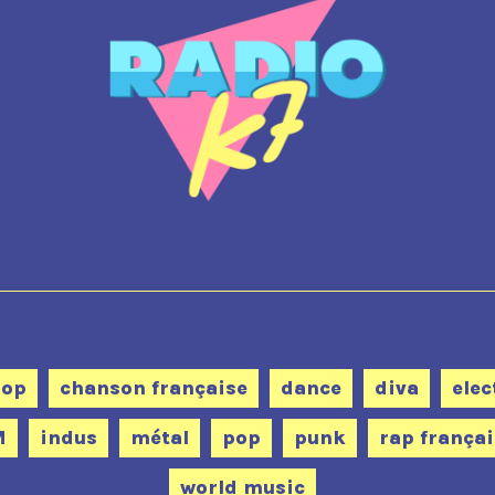
pop
chanson française
dance
diva
elec
M
indus
métal
pop
punk
rap françai
world music