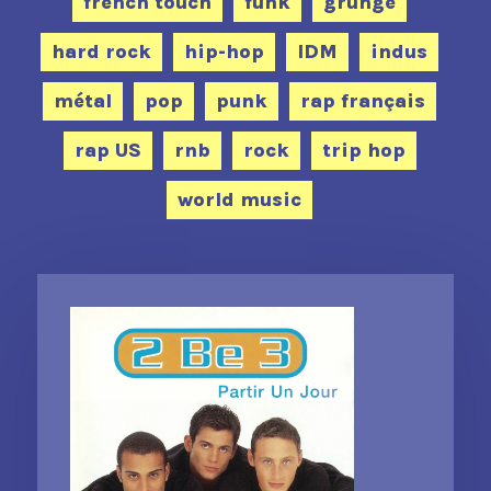
french touch
funk
grunge
hard rock
hip-hop
IDM
indus
métal
pop
punk
rap français
rap US
rnb
rock
trip hop
world music