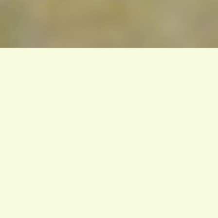
EN QUELQUES MOTS
Dans cet épisode on va vous parler d’un boys band
de 4 papys cubains ! Cumpay Segundo, Eliades
Ochoa, Rubén González et Ibrahim Ferrer. A la fin
des années 90s, le monde entier découvre le Buena
Vista Social Club et se passionne tout à coup pour