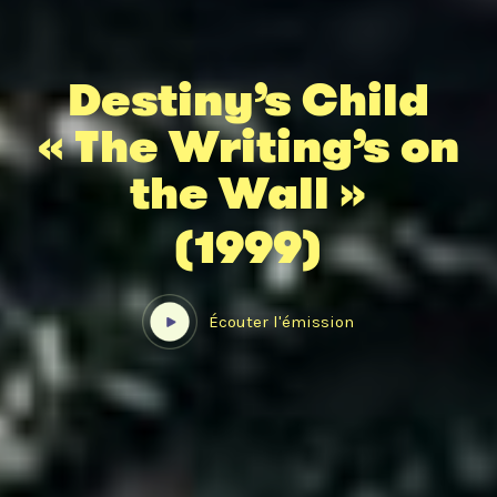
Destiny’s Child
« The Writing’s on
the Wall »
(1999)
Écouter l'émission